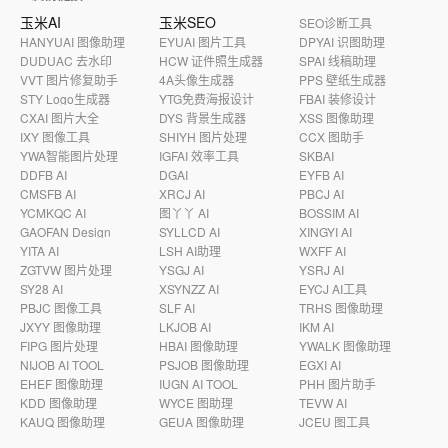
玉米AI
玉米SEO
SEO诊断工具
HANYUAI 图像助理
EYUAI 图片工具
DPYAI 识图助理
DUDUAC 去水印
HCW 证件照生成器
SPAI 线稿助理
VVT 图片修复助手
4A头像生成器
PPS 壁纸生成器
STY Logo生成器
YTG免费海报设计
FBAI 装修设计
CXAI 图片大全
DYS 背景生成器
XSS 图像助理
IXY 图像工具
SHIYH 图片处理
CCX 图助手
YWA智能图片处理
IGFAI 效率工具
SKBAI
DDFB AI
DGAI
EYFB AI
CMSFB AI
XRCJ AI
PBCJ AI
YCMKQC AI
图丫丫 AI
BOSSIM AI
GAOFAN Design
SYLLCD AI
XINGYI AI
YITA AI
LSH AI助理
WXFF AI
ZGTVW 图片处理
YSGJ AI
YSRJ AI
SY28 AI
XSYNZZ AI
EYCJ AI工具
PBJC 图像工具
SLF AI
TRHS 图像助理
JXYY 图像助理
LKJOB AI
IKM AI
FIPG 图片处理
HBAI 图像助理
YWALK 图像助理
NIJOB AI TOOL
PSJOB 图像助理
EGXI AI
EHEF 图像助理
IUGN AI TOOL
PHH 图片助手
KDD 图像助理
WYCE 图助理
TEVW AI
KAUQ 图像助理
GEUA 图像助理
JCEU 图工具