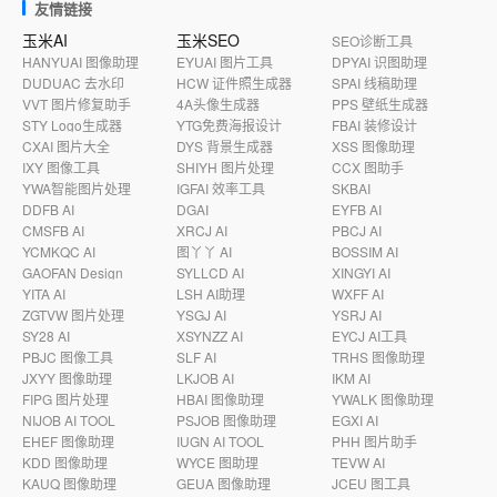
友情链接
玉米AI
玉米SEO
SEO诊断工具
HANYUAI 图像助理
EYUAI 图片工具
DPYAI 识图助理
DUDUAC 去水印
HCW 证件照生成器
SPAI 线稿助理
VVT 图片修复助手
4A头像生成器
PPS 壁纸生成器
STY Logo生成器
YTG免费海报设计
FBAI 装修设计
CXAI 图片大全
DYS 背景生成器
XSS 图像助理
IXY 图像工具
SHIYH 图片处理
CCX 图助手
YWA智能图片处理
IGFAI 效率工具
SKBAI
DDFB AI
DGAI
EYFB AI
CMSFB AI
XRCJ AI
PBCJ AI
YCMKQC AI
图丫丫 AI
BOSSIM AI
GAOFAN Design
SYLLCD AI
XINGYI AI
YITA AI
LSH AI助理
WXFF AI
ZGTVW 图片处理
YSGJ AI
YSRJ AI
SY28 AI
XSYNZZ AI
EYCJ AI工具
PBJC 图像工具
SLF AI
TRHS 图像助理
JXYY 图像助理
LKJOB AI
IKM AI
FIPG 图片处理
HBAI 图像助理
YWALK 图像助理
NIJOB AI TOOL
PSJOB 图像助理
EGXI AI
EHEF 图像助理
IUGN AI TOOL
PHH 图片助手
KDD 图像助理
WYCE 图助理
TEVW AI
KAUQ 图像助理
GEUA 图像助理
JCEU 图工具