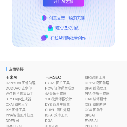
开启AI之旅
创意文案，脑洞无限
精准语义训练
在线AI辅助批量创作
友情链接
玉米AI
玉米SEO
SEO诊断工具
HANYUAI 图像助理
EYUAI 图片工具
DPYAI 识图助理
DUDUAC 去水印
HCW 证件照生成器
SPAI 线稿助理
VVT 图片修复助手
4A头像生成器
PPS 壁纸生成器
STY Logo生成器
YTG免费海报设计
FBAI 装修设计
CXAI 图片大全
DYS 背景生成器
XSS 图像助理
IXY 图像工具
SHIYH 图片处理
CCX 图助手
YWA智能图片处理
IGFAI 效率工具
SKBAI
DDFB AI
DGAI
EYFB AI
CMSFB AI
XRCJ AI
PBCJ AI