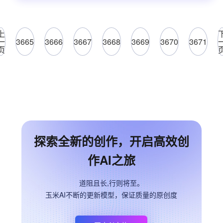
上
一
3665
3666
3667
3668
3669
3670
3671
页
探索全新的创作，开启高效创
作AI之旅
道阻且长,行则将至。
玉米AI不断的更新模型，保证质量的原创度