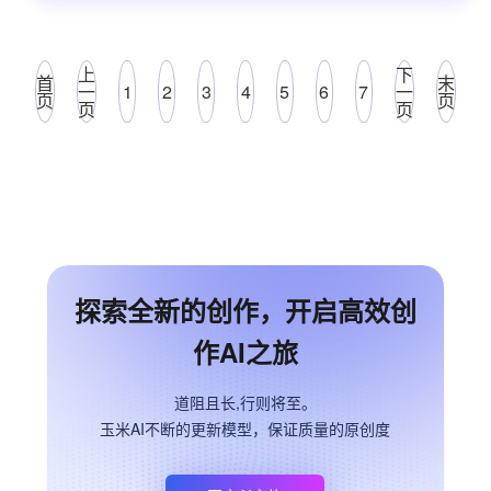
上
下
首
末
一
1
2
3
4
5
6
7
一
页
页
页
页
探索全新的创作，开启高效创
作AI之旅
道阻且长,行则将至。
玉米AI不断的更新模型，保证质量的原创度