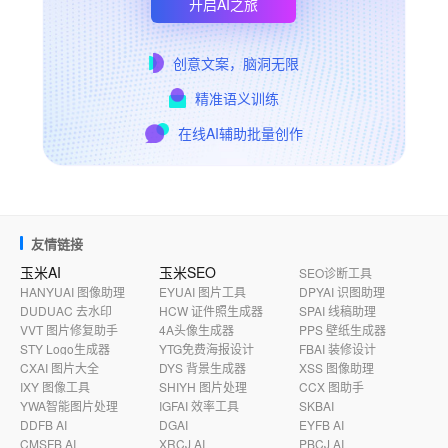
开启AI之旅
创意文案，脑洞无限
精准语义训练
在线AI辅助批量创作
友情链接
玉米AI
玉米SEO
SEO诊断工具
HANYUAI 图像助理
EYUAI 图片工具
DPYAI 识图助理
DUDUAC 去水印
HCW 证件照生成器
SPAI 线稿助理
VVT 图片修复助手
4A头像生成器
PPS 壁纸生成器
STY Logo生成器
YTG免费海报设计
FBAI 装修设计
CXAI 图片大全
DYS 背景生成器
XSS 图像助理
IXY 图像工具
SHIYH 图片处理
CCX 图助手
YWA智能图片处理
IGFAI 效率工具
SKBAI
DDFB AI
DGAI
EYFB AI
CMSFB AI
XRCJ AI
PBCJ AI